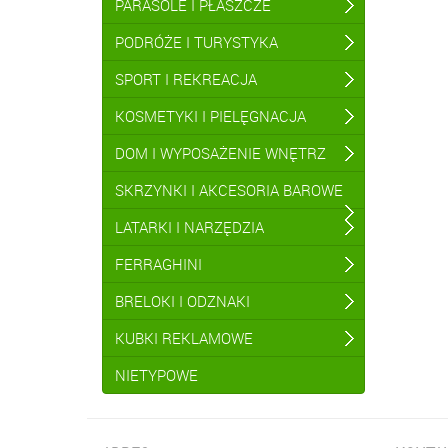
PARASOLE I PŁASZCZE
PODRÓŻE I TURYSTYKA
SPORT I REKREACJA
KOSMETYKI I PIELĘGNACJA
DOM I WYPOSAŻENIE WNĘTRZ
SKRZYNKI I AKCESORIA BAROWE
LATARKI I NARZĘDZIA
FERRAGHINI
BRELOKI I ODZNAKI
KUBKI REKLAMOWE
NIETYPOWE