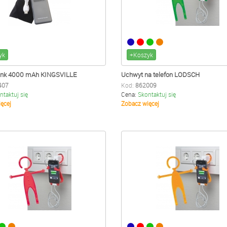
yk
+Koszyk
ank 4000 mAh KINGSVILLE
Uchwyt na telefon LODSCH
407
Kod:
862009
ntaktuj się
Cena:
Skontaktuj się
ęcej
Zobacz więcej