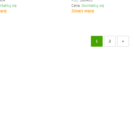
404
Kod:
286405
ntaktuj się
Cena:
Skontaktuj się
ęcej
Zobacz więcej
1
2
»