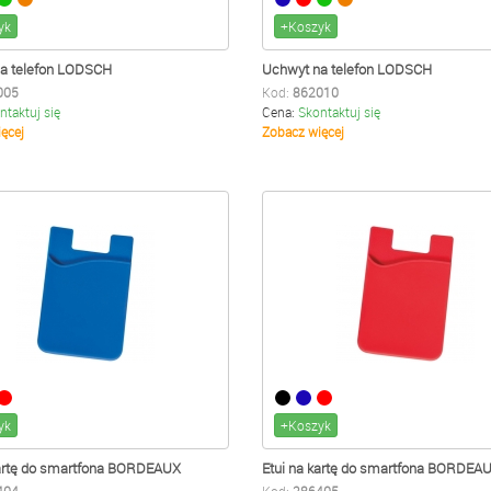
yk
+Koszyk
a telefon LODSCH
Uchwyt na telefon LODSCH
005
Kod:
862010
ntaktuj się
Cena:
Skontaktuj się
ęcej
Zobacz więcej
yk
+Koszyk
kartę do smartfona BORDEAUX
Etui na kartę do smartfona BORDEA