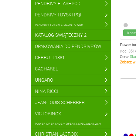
PENDRIVY FLASHPOD
PENDRIVY I DYSKI PQI
PENDRIVY I DYSKI SILICON POWER
+Kosz
KATALOG ŚWIĄTECZNY 2
Power b
OPAKOWANIA DO PENDRIVE'ÓW
Kod:
351
Cena:
Sko
CERRUTI 1881
Zobacz wi
CACHAREL
UNGARO
NINA RICCI
JEAN-LOUIS SCHERRER
VICTORINOX
POWER OF BRANDS – OFERTA SPECJALNA 24H
CHRISTIAN LACROIX