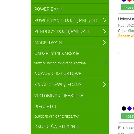
+Kosz
POWER BANKI
Uchwyt n
POWER BANKI DOSTĘPNE 24H
Kod:
862
PENDRIVY DOSTĘPNE 24H
Cena:
Sko
Zobacz wi
MARK TWAIN
GADŻETY PIŁKARSKIE
VICTORINOX DELEMONT COLLECTION
NOWOŚCI IMPORTOWE
KATALOG ŚWIĄTECZNY 1
VICTORINOX LIFESTYLE
PIECZĄTKI
+Kosz
DŁUGOPISY I PIÓRA Z PIECZĄTKĄ
KARTKI ŚWIĄTECZNE
Etui na 