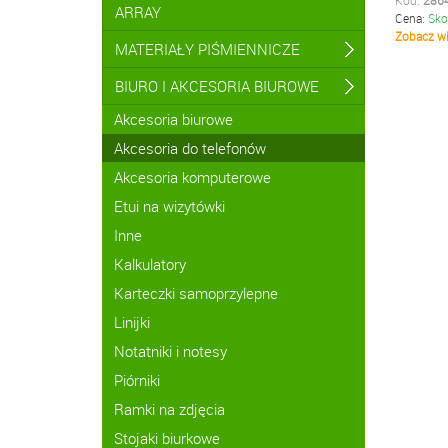
Kod:
286
ARRAY
Cena:
Sko
Zobacz wi
MATERIAŁY PIŚMIENNICZE
BIURO I AKCESORIA BIUROWE
Akcesoria biurowe
Akcesoria do telefonów
Akcesoria komputerowe
Etui na wizytówki
Inne
Kalkulatory
Karteczki samoprzylepne
Linijki
Notatniki i notesy
Piórniki
Ramki na zdjęcia
Stojaki biurkowe