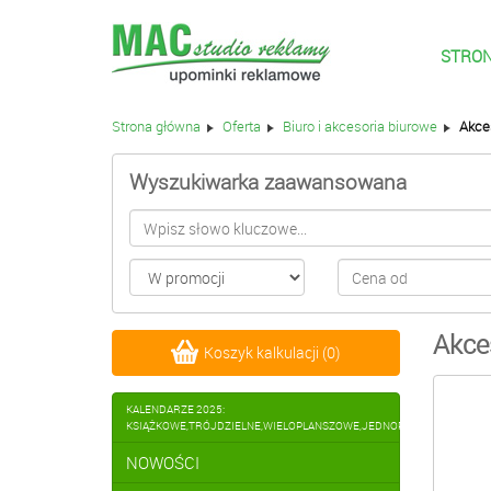
STRO
Strona główna
Oferta
Biuro i akcesoria biurowe
Akce
Wyszukiwarka zaawansowana
Akce
Koszyk kalkulacji
(
0
)
KALENDARZE 2025:
KSIĄŻKOWE,TRÓJDZIELNE,WIELOPLANSZOWE,JEDNOPLANSZOWE,BIUR
NOWOŚCI