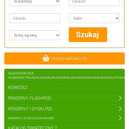
Koszyk kalkulacji
(
0
)
KALENDARZE 2025:
KSIĄŻKOWE,TRÓJDZIELNE,WIELOPLANSZOWE,JEDNOPLANSZOWE,BIURKOWE,LISTKOWE
NOWOŚCI
PENDRIVY FLASHPOD
PENDRIVY I DYSKI PQI
PENDRIVY I DYSKI SILICON POWER
KATALOG ŚWIĄTECZNY 2