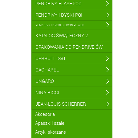
PENDRIVY FLASHPOD
PENDRIVY I DYSKI PQI
PENDRIVY I DYSKI SILICON POWER
KATALOG ŚWIĄTECZNY 2
OPAKOWANIA DO PENDRIVE'ÓW
CERRUTI 1881
CACHAREL
UNGARO
NINA RICCI
JEAN-LOUIS SCHERRER
Akcesoria
Apaszki i szale
Artyk. skórzane