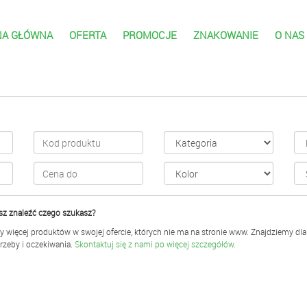
NA GŁÓWNA
OFERTA
PROMOCJE
ZNAKOWANIE
O NAS
z znaleźć czego szukasz?
 więcej produktów w swojej ofercie, których nie ma na stronie www. Znajdziemy dla C
rzeby i oczekiwania.
Skontaktuj się z nami po więcej szczegółów.
KOWE,LISTKOWE