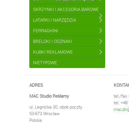
SKRZYNKI I AKCESORIA BAROWE
LATARKI I NARZĘDZIA
FERRAGHINI
BRELOKI I ODZNAKI
KUBKI REKLAMOWE
NIETYPOWE
ADRES
KONTA
MAC Studio Reklamy
tel./fax
tel. +48
ul. Legnicka 30, obok poczty
maczki@
53-673 Wrocław
Polska