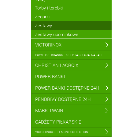
Torby i torebki
Zegarki
Zestawy
Zestawy upominkowe
VICTORINOX
POWER OF BRANDS – OFERTA SPECJALNA 24H
CHRISTIAN LACROIX
POWER BANKI
POWER BANKI DOSTĘPNE 24H
PENDRIVY DOSTĘPNE 24H
MARK TWAIN
GADŻETY PIŁKARSKIE
VICTORINOX DELEMONT COLLECTION