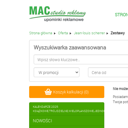
STRO
Strona główna
Oferta
Jean-louis scherrer
Zestawy
Wyszukiwarka zaawansowana
Nie możes
Koszyk kalkulacji
(
0
)
Posiadamy
Twoje pot
KALENDARZE 2025:
KSIĄŻKOWE,TRÓJDZIELNE,WIELOPLANSZOWE,JEDNOPLANSZOWE,BIUR
NOWOŚCI