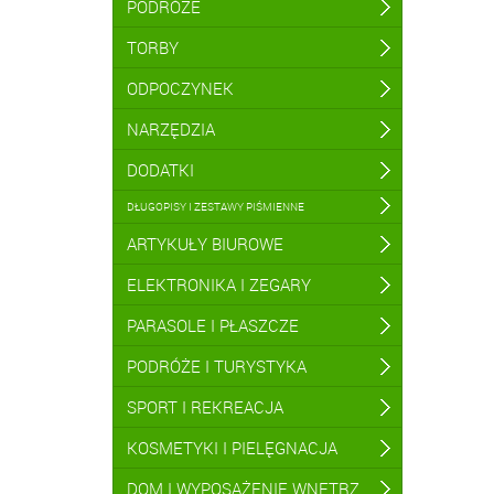
PODRÓŻE
TORBY
ODPOCZYNEK
NARZĘDZIA
DODATKI
DŁUGOPISY I ZESTAWY PIŚMIENNE
ARTYKUŁY BIUROWE
ELEKTRONIKA I ZEGARY
PARASOLE I PŁASZCZE
PODRÓŻE I TURYSTYKA
SPORT I REKREACJA
KOSMETYKI I PIELĘGNACJA
DOM I WYPOSAŻENIE WNĘTRZ