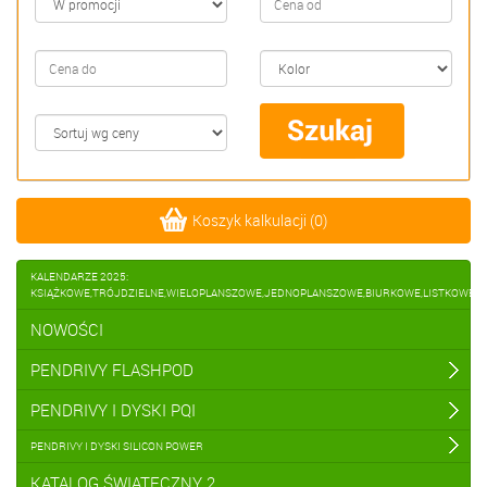
Koszyk kalkulacji
(
0
)
KALENDARZE 2025:
KSIĄŻKOWE,TRÓJDZIELNE,WIELOPLANSZOWE,JEDNOPLANSZOWE,BIURKOWE,LISTKOWE
NOWOŚCI
PENDRIVY FLASHPOD
PENDRIVY I DYSKI PQI
PENDRIVY I DYSKI SILICON POWER
KATALOG ŚWIĄTECZNY 2