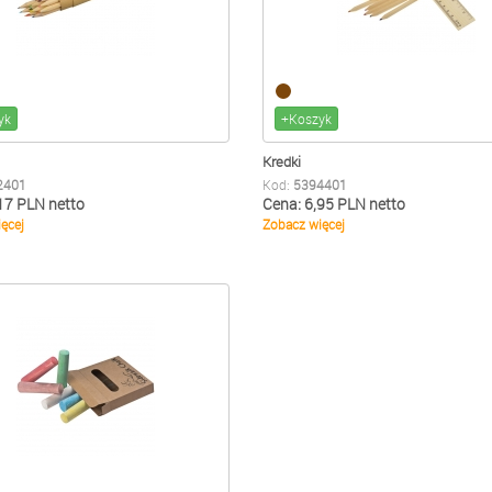
yk
+Koszyk
Kredki
2401
Kod:
5394401
17 PLN netto
Cena: 6,95 PLN netto
ęcej
Zobacz więcej