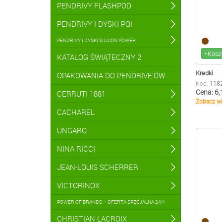
PENDRIVY FLASHPOD
PENDRIVY I DYSKI PQI
PENDRIVY I DYSKI SILICON POWER
+Kosz
KATALOG ŚWIĄTECZNY 2
Kredki
OPAKOWANIA DO PENDRIVE'ÓW
Kod:
118
Cena: 6,
CERRUTI 1881
Zobacz wi
CACHAREL
UNGARO
NINA RICCI
JEAN-LOUIS SCHERRER
VICTORINOX
POWER OF BRANDS – OFERTA SPECJALNA 24H
CHRISTIAN LACROIX