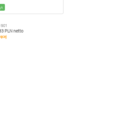
yk
1901
83 PLN netto
ęcej