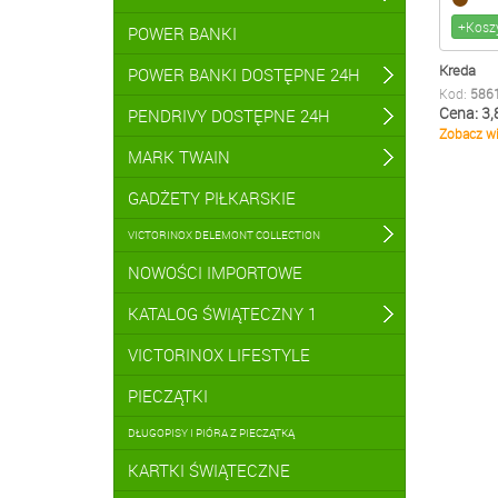
+Kosz
POWER BANKI
Kreda
POWER BANKI DOSTĘPNE 24H
Kod:
586
Cena: 3,
PENDRIVY DOSTĘPNE 24H
Zobacz wi
MARK TWAIN
GADŻETY PIŁKARSKIE
VICTORINOX DELEMONT COLLECTION
NOWOŚCI IMPORTOWE
KATALOG ŚWIĄTECZNY 1
VICTORINOX LIFESTYLE
PIECZĄTKI
DŁUGOPISY I PIÓRA Z PIECZĄTKĄ
KARTKI ŚWIĄTECZNE