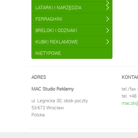
LATARKI I NARZĘDZIA
FERRAGHINI
BRELOKI I ODZNAKI
KUBKI REKLAMOWE
NIETYPOWE
ADRES
KONTA
MAC Studio Reklamy
tel./fax
tel. +48
ul. Legnicka 30, obok poczty
maczki@
53-673 Wrocław
Polska
© 2013-2026 MAC Studio Reklamy