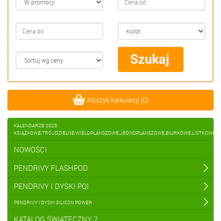
Koszyk kalkulacji
(
0
)
KALENDARZE 2025:
KSIĄŻKOWE,TRÓJDZIELNE,WIELOPLANSZOWE,JEDNOPLANSZOWE,BIURKOWE,LISTKOWE
NOWOŚCI
PENDRIVY FLASHPOD
PENDRIVY I DYSKI PQI
PENDRIVY I DYSKI SILICON POWER
KATALOG ŚWIĄTECZNY 2