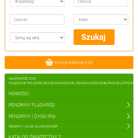
Koszyk kalkulacji
(
0
)
KALENDARZE 2025:
KSIĄŻKOWE,TRÓJDZIELNE,WIELOPLANSZOWE,JEDNOPLANSZOWE,BIURKOWE,LISTKOWE
NOWOŚCI
PENDRIVY FLASHPOD
PENDRIVY I DYSKI PQI
PENDRIVY I DYSKI SILICON POWER
KATALOG ŚWIĄTECZNY 2