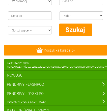
Koszyk kalkulacji
(
0
)
KALENDARZE 2025:
KSIĄŻKOWE,TRÓJDZIELNE,WIELOPLANSZOWE,JEDNOPLANSZOWE,BIURKOWE,LISTKOWE
NOWOŚCI
PENDRIVY FLASHPOD
PENDRIVY I DYSKI PQI
PENDRIVY I DYSKI SILICON POWER
KATALOG ŚWIĄTECZNY 2