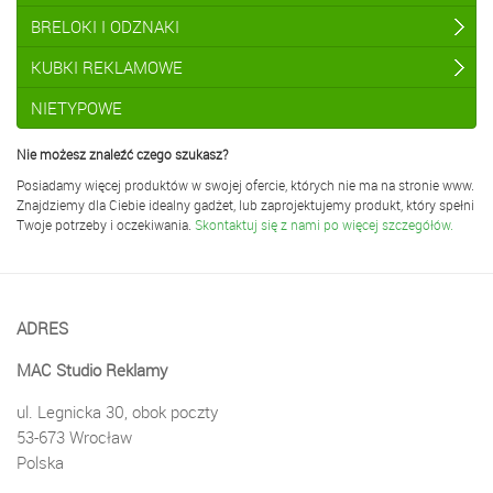
BRELOKI I ODZNAKI
KUBKI REKLAMOWE
NIETYPOWE
Nie możesz znaleźć czego szukasz?
Posiadamy więcej produktów w swojej ofercie, których nie ma na stronie www.
Znajdziemy dla Ciebie idealny gadżet, lub zaprojektujemy produkt, który spełni
Twoje potrzeby i oczekiwania.
Skontaktuj się z nami po więcej szczegółów.
ADRES
MAC Studio Reklamy
ul. Legnicka 30, obok poczty
53-673 Wrocław
Polska