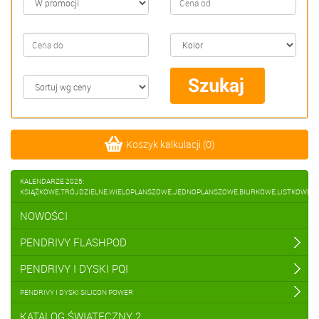
Koszyk kalkulacji
(
0
)
KALENDARZE 2025:
KSIĄŻKOWE,TRÓJDZIELNE,WIELOPLANSZOWE,JEDNOPLANSZOWE,BIURKOWE,LISTKOWE
NOWOŚCI
PENDRIVY FLASHPOD
PENDRIVY I DYSKI PQI
PENDRIVY I DYSKI SILICON POWER
KATALOG ŚWIĄTECZNY 2