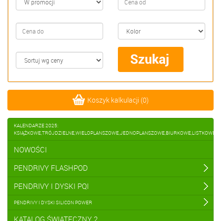
Koszyk kalkulacji
(
0
)
KALENDARZE 2025:
KSIĄŻKOWE,TRÓJDZIELNE,WIELOPLANSZOWE,JEDNOPLANSZOWE,BIURKOWE,LISTKOWE
NOWOŚCI
PENDRIVY FLASHPOD
PENDRIVY I DYSKI PQI
PENDRIVY I DYSKI SILICON POWER
KATALOG ŚWIĄTECZNY 2