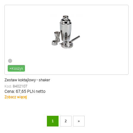
+Koszyk
Zestaw koktajlowy - shaker
Kod:
8402107
Cena: 67,65 PLN netto
Zobacz więcej
1
2
»