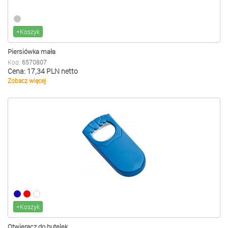
+Koszyk
Piersiówka mała
Kod:
6570807
Cena: 17,34 PLN netto
Zobacz więcej
+Koszyk
Otwieracz do butelek