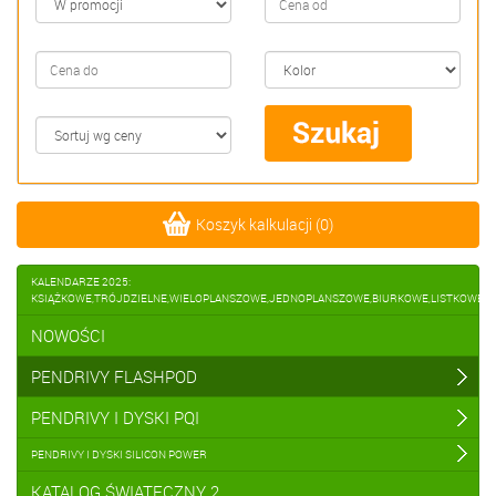
Koszyk kalkulacji
(
0
)
KALENDARZE 2025:
KSIĄŻKOWE,TRÓJDZIELNE,WIELOPLANSZOWE,JEDNOPLANSZOWE,BIURKOWE,LISTKOWE
NOWOŚCI
PENDRIVY FLASHPOD
PENDRIVY I DYSKI PQI
PENDRIVY I DYSKI SILICON POWER
KATALOG ŚWIĄTECZNY 2