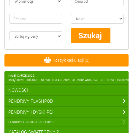
Koszyk kalkulacji
(
0
)
KALENDARZE 2025:
KSIĄŻKOWE,TRÓJDZIELNE,WIELOPLANSZOWE,JEDNOPLANSZOWE,BIURKOWE,LISTKOWE
NOWOŚCI
PENDRIVY FLASHPOD
PENDRIVY I DYSKI PQI
PENDRIVY I DYSKI SILICON POWER
KATALOG ŚWIĄTECZNY 2