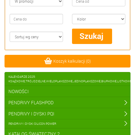
Koszyk kalkulacji
(
0
)
KALENDARZE 2025:
KSIĄŻKOWE,TRÓJDZIELNE,WIELOPLANSZOWE,JEDNOPLANSZOWE,BIURKOWE,LISTKOWE
NOWOŚCI
PENDRIVY FLASHPOD
PENDRIVY I DYSKI PQI
PENDRIVY I DYSKI SILICON POWER
KATALOG ŚWIĄTECZNY 2