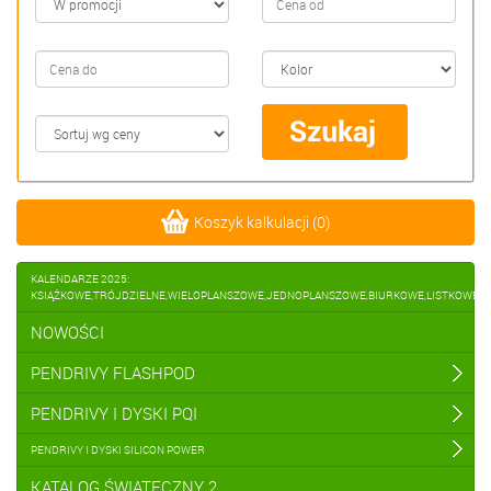
Koszyk kalkulacji
(
0
)
KALENDARZE 2025:
KSIĄŻKOWE,TRÓJDZIELNE,WIELOPLANSZOWE,JEDNOPLANSZOWE,BIURKOWE,LISTKOWE
NOWOŚCI
PENDRIVY FLASHPOD
PENDRIVY I DYSKI PQI
PENDRIVY I DYSKI SILICON POWER
KATALOG ŚWIĄTECZNY 2