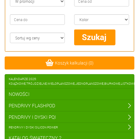
Koszyk kalkulacji
(
0
)
KALENDARZE 2025:
KSIĄŻKOWE,TRÓJDZIELNE,WIELOPLANSZOWE,JEDNOPLANSZOWE,BIURKOWE,LISTKOWE
NOWOŚCI
PENDRIVY FLASHPOD
PENDRIVY I DYSKI PQI
PENDRIVY I DYSKI SILICON POWER
KATALOG ŚWIĄTECZNY 2